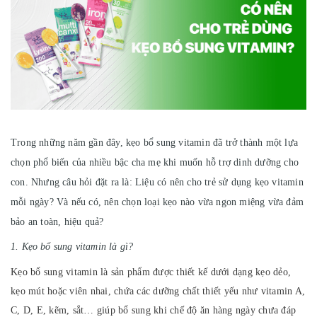
Trong những năm gần đây, kẹo bổ sung vitamin đã trở thành một lựa
chọn phổ biến của nhiều bậc cha mẹ khi muốn hỗ trợ dinh dưỡng cho
con. Nhưng câu hỏi đặt ra là: Liệu có nên cho trẻ sử dụng kẹo vitamin
mỗi ngày? Và nếu có, nên chọn loại kẹo nào vừa ngon miệng vừa đảm
bảo an toàn, hiệu quả?
1. Kẹo bổ sung vitamin là gì?
Kẹo bổ sung vitamin là sản phẩm được thiết kế dưới dạng kẹo dẻo,
kẹo mút hoặc viên nhai, chứa các dưỡng chất thiết yếu như vitamin A,
C, D, E, kẽm, sắt… giúp bổ sung khi chế độ ăn hàng ngày chưa đáp