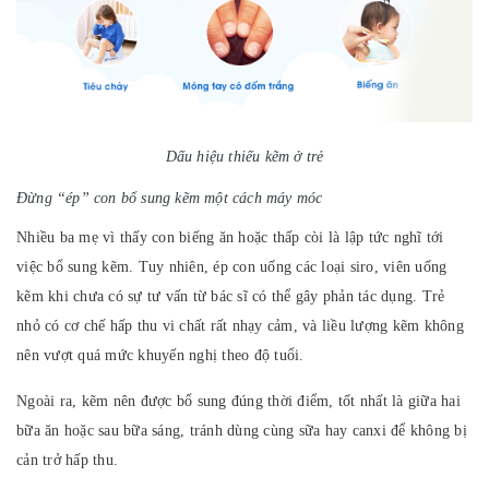
Dấu hiệu thiếu kẽm ở trẻ
Đừng “ép” con bổ sung kẽm một cách máy móc
Nhiều ba mẹ vì thấy con biếng ăn hoặc thấp còi là lập tức nghĩ tới
việc bổ sung kẽm. Tuy nhiên, ép con uống các loại siro, viên uống
kẽm khi chưa có sự tư vấn từ bác sĩ có thể gây phản tác dụng. Trẻ
nhỏ có cơ chế hấp thu vi chất rất nhạy cảm, và liều lượng kẽm không
nên vượt quá mức khuyến nghị theo độ tuổi.
Ngoài ra, kẽm nên được bổ sung đúng thời điểm, tốt nhất là giữa hai
bữa ăn hoặc sau bữa sáng, tránh dùng cùng sữa hay canxi để không bị
cản trở hấp thu.