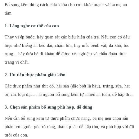
Bổ sung kẽm đúng cách chìa khóa cho con khỏe mạnh và ba mẹ an
tâm
1. Lắng nghe cơ thể của con
Thay vì ép buộc, hãy quan sát các biểu hiện của trẻ. Nếu con có dấu
hiệu như biếng ăn kéo dài, chậm lớn, hay mắc bệnh vặt, da khô, tóc
rụng... hãy đưa bé đi khám để được xét nghiệm và chẩn đoán tình
trạng vi chất.
2. Ưu tiên thực phẩm giàu kẽm
Các thực phẩm như thịt đỏ, hải sản (đặc biệt là hàu), trứng, sữa, hạt
bí, các loại đậu… là nguồn bổ sung kẽm tự nhiên an toàn, dễ hấp thu.
3. Chọn sản phẩm bổ sung phù hợp, dễ dùng
Nếu cần bổ sung kẽm từ thực phẩm chức năng, ba mẹ nên chọn sản
phẩm có nguồn gốc rõ ràng, thành phần dễ hấp thu, và phù hợp với độ
tuổi của con.