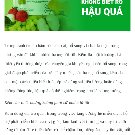
Trong hành trình chăm sóc con cái, bổ sung vi chất là một trong
những vấn đề khiến nhiều ba mẹ bối rối. Kẽm llà một khoáng chất
thiết yếu thường được các chuyên gia khuyến nghị nên bổ sung trong
giai đoạn phát triển của trẻ. Tuy nhiên, nếu ba mẹ bổ sung kẽm cho
con một cách thiếu hiểu biết, ép trẻ dùng sai liều lượng hoặc dùng
không đúng lúc, hậu quả có thể nghiêm trọng hơn là ba mẹ tưởng.
Kẽm cần thiết nhưng không phải cứ nhiều là tốt
Kẽm đóng vai trò quan trọng trong việc tăng cường hệ miễn dịch, hỗ
trợ phát triển chiều cao, vị giác, làm lành vết thương và duy trì chức
năng tế bào. Trẻ thiếu kẽm có thể chậm lớn, biếng ăn, hay ốm vặt, nổi