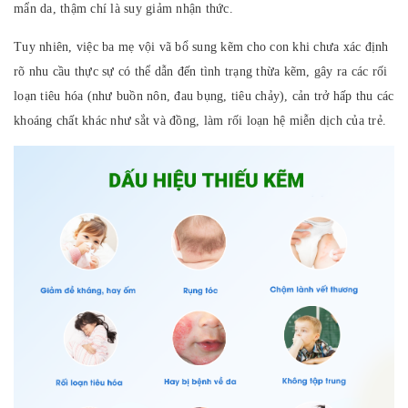
mẩn da, thậm chí là suy giảm nhận thức.
Tuy nhiên, việc ba mẹ vội vã bổ sung kẽm cho con khi chưa xác định
rõ nhu cầu thực sự có thể dẫn đến tình trạng thừa kẽm, gây ra các rối
loạn tiêu hóa (như buồn nôn, đau bụng, tiêu chảy), cản trở hấp thu các
khoáng chất khác như sắt và đồng, làm rối loạn hệ miễn dịch của trẻ.