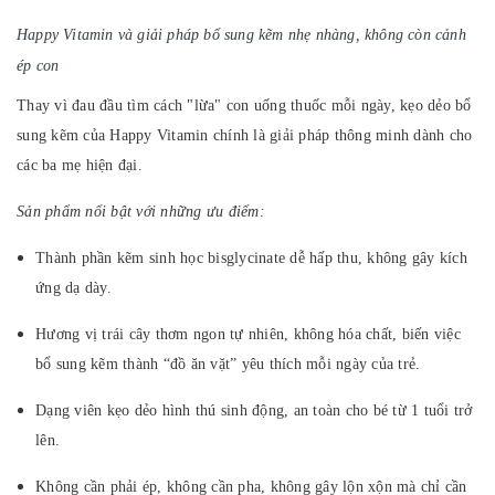
Happy Vitamin và giải pháp bổ sung kẽm nhẹ nhàng, không còn cảnh
ép con
Thay vì đau đầu tìm cách "lừa" con uống thuốc mỗi ngày, kẹo dẻo bổ
sung kẽm của Happy Vitamin chính là giải pháp thông minh dành cho
các ba mẹ hiện đại.
Sản phẩm nổi bật với những ưu điểm:
Thành phần kẽm sinh học bisglycinate dễ hấp thu, không gây kích
ứng dạ dày.
Hương vị trái cây thơm ngon tự nhiên, không hóa chất, biến việc
bổ sung kẽm thành “đồ ăn vặt” yêu thích mỗi ngày của trẻ.
Dạng viên kẹo dẻo hình thú sinh động, an toàn cho bé từ 1 tuổi trở
lên.
Không cần phải ép, không cần pha, không gây lộn xộn mà chỉ cần