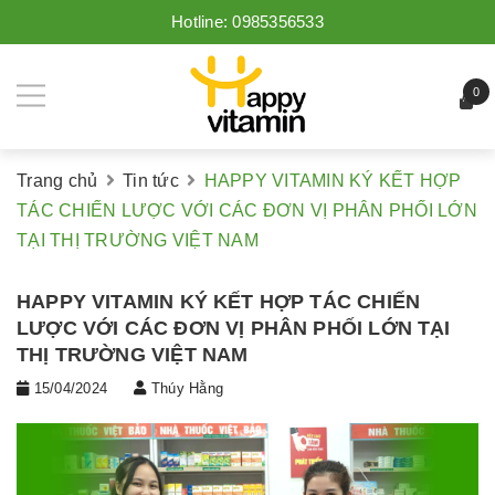
Hotline:
0985356533
0
Trang chủ
Tin tức
HAPPY VITAMIN KÝ KẾT HỢP
TÁC CHIẾN LƯỢC VỚI CÁC ĐƠN VỊ PHÂN PHỐI LỚN
TẠI THỊ TRƯỜNG VIỆT NAM
HAPPY VITAMIN KÝ KẾT HỢP TÁC CHIẾN
LƯỢC VỚI CÁC ĐƠN VỊ PHÂN PHỐI LỚN TẠI
THỊ TRƯỜNG VIỆT NAM
15/04/2024
Thúy Hằng