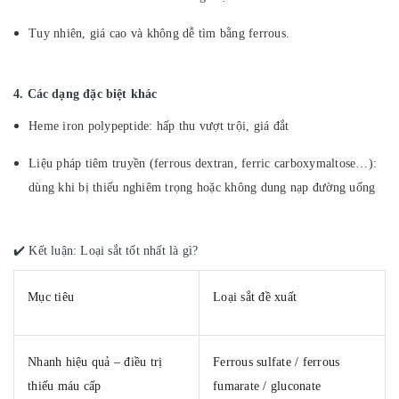
Tuy nhiên, giá cao và không dễ tìm bằng ferrous.
4. Các dạng đặc biệt khác
Heme iron polypeptide: hấp thu vượt trội, giá đắt
Liệu pháp tiêm truyền (ferrous dextran, ferric carboxymaltose…):
dùng khi bị thiếu nghiêm trọng hoặc không dung nạp đường uống
✔️ Kết luận: Loại sắt tốt nhất là gì?
Mục tiêu
Loại sắt đề xuất
Nhanh hiệu quả – điều trị
Ferrous sulfate / ferrous
thiếu máu cấp
fumarate / gluconate