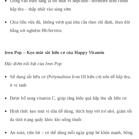
Uống vào buổi sáng là tốt nhất vì hepcidin– hormone điều chỉnh
hấp thu – thấp nhất vào sáng sớm
Chia liều vừa đủ, không vượt quá nhu cầu theo chỉ định, theo dõi
bằng xét nghiệm Hb/ferritin.
Iron Pop – Kẹo mút sắt hữu cơ của Happy Vitamin
Đặc điểm nổi bật của Iron Pop:
Sử dụng sắt hữu cơ (Polymaltose Iron III hữu cơ) nên dễ hấp thu,
ít vị tanh
Được bổ sung vitamin C, giúp tăng hiệu quả hấp thu sắt hữu cơ.
Hình thức kẹo mút vị dâu dễ dùng, thích hợp với trẻ nhỏ, giảm tối
đa tình trạng quấy khóc khi uống thuốc .
An toàn, tiện lợi – có thể dùng mỗi ngày giúp bé khỏe mạnh, hồng