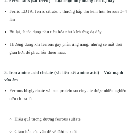
2. Ferric salts (sắt ferric) – Lựa chọn nhẹ nhàng cho dạ dày
Ferric EDTA, ferric citrate… thường hấp thu kém hơn ferrous 3–4
lần
Bù lại, ít tác dụng phụ tiêu hóa như kích ứng dạ dày .
Thường dùng khi ferrous gây phản ứng nặng, nhưng sẽ mất thời
gian hơn để phục hồi thiếu máu.
3. Iron amino-acid chelate (sắt liên kết amino acid) – Vừa mạnh
vừa êm
Ferrous bisglycinate và iron protein succinylate được nhiều nghiên
cứu chỉ ra là:
Hiệu quả tương đương ferrous sulfate.
Giảm hẳn các vấn đề về đường ruột