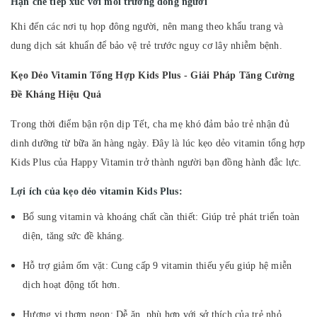
Hạn chế tiếp xúc với môi trường đông người
Khi đến các nơi tụ họp đông người, nên mang theo khẩu trang và
dung dịch sát khuẩn để bảo vệ trẻ trước nguy cơ lây nhiễm bệnh.
Kẹo Dẻo Vitamin Tổng Hợp Kids Plus - Giải Pháp Tăng Cường
Đề Kháng Hiệu Quả
Trong thời điểm bận rộn dịp Tết, cha mẹ khó đảm bảo trẻ nhận đủ
dinh dưỡng từ bữa ăn hàng ngày. Đây là lúc kẹo dẻo vitamin tổng hợp
Kids Plus của Happy Vitamin trở thành người bạn đồng hành đắc lực.
Lợi ích của kẹo dẻo vitamin Kids Plus:
Bổ sung vitamin và khoáng chất cần thiết: Giúp trẻ phát triển toàn
diện, tăng sức đề kháng.
Hỗ trợ giảm ốm vặt: Cung cấp 9 vitamin thiếu yếu giúp hệ miễn
dịch hoạt động tốt hơn.
Hương vị thơm ngon: Dễ ăn, phù hợp với sở thích của trẻ nhỏ.