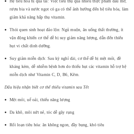
Hệ tiêu hóa bị quá tải: Việc tiêu thụ quá nhiều thực phẩm dầu mỡ,
rượu bia và nước ngọt có ga có thể ảnh hưởng đến hệ tiêu hóa, làm
giảm khả năng hấp thụ vitamin.
Thói quen sinh hoạt đảo lộn: Ngủ muộn, ăn uống thất thường, ít
vận động khiến cơ thể dễ bị suy giảm năng lượng, dẫn đến thiếu
hụt vi chất dinh dưỡng.
Suy giảm miễn dịch: Sau kỳ nghỉ dài, cơ thể dễ bị mệt mỏi, đề
kháng kém, dễ nhiễm bệnh hơn do thiếu hụt các vitamin hỗ trợ hệ
miễn dịch như Vitamin C, D, B6, Kẽm.
Dấu hiệu nhận biết cơ thể thiếu vitamin sau Tết
Mệt mỏi, uể oải, thiếu năng lượng
Da khô, môi nứt nẻ, tóc dễ gãy rụng
Rối loạn tiêu hóa: ăn không ngon, đầy bụng, khó tiêu