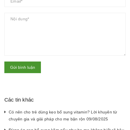
Gửi bình luận
Các tin khác
Có nên cho trẻ dùng kẹo bổ sung vitamin? Lời khuyên từ
chuyên gia và giải pháp cho mẹ bận rộn 09/08/2025
Đừng ép con bổ sung kẽm nếu như ba mẹ không biết rõ hậu