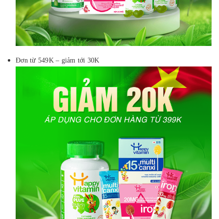
Đơn từ 549K – giảm tới 30K